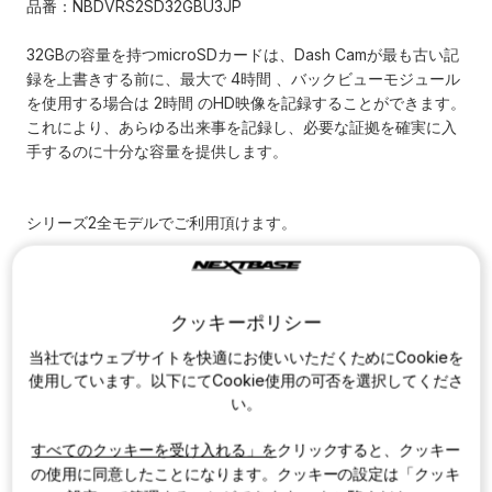
品番：NBDVRS2SD32GBU3JP
庫：
32GBの容量を持つmicroSDカードは、Dash Camが最も古い記
録を上書きする前に、最大で
4時間
、バックビューモジュール
を使用する場合は
2時間
のHD映像を記録することができます。
これにより、あらゆる出来事を記録し、必要な証拠を確実に入
手するのに十分な容量を提供します。
シリーズ2全モデルでご利用頂けます。
対応モデル
クッキーポリシー
622GWR
320GXR
当社ではウェブサイトを快適にお使いいただくためにCookieを
使用しています。以下にてCookie使用の可否を選択してくださ
522GWR
220GXR
い。
422GWR
222G
すべてのクッキーを受け入れる」を
クリックすると、クッキー
322GWR
の使用に同意したことになります。クッキーの設定は「クッキ