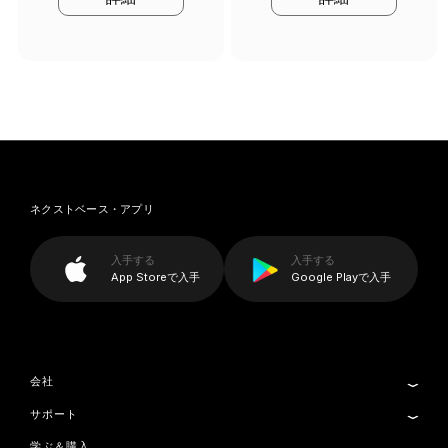
ネクストベース・アプリ
入手する
入手する
App Storeで入手
Google Playで入手
会社
サポート
NEXTBASEについて
Cookieの設定
学ぶ＆購入
製品サポート