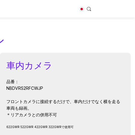
ン
車内カメラ
モリーカード
めのステップ
の高い録音保存
品番：
NBDVRS2RFCWJP
フロントカメラに接続するだけで、車内だけでなく横を走る
車両も録画。
＊リアカメラとの併用不可
622GWR 522GWR 422GWR 322GWRで使用可