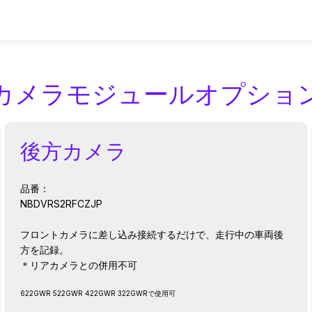
アクセサリー/オプション
サポート
カメラモジュールオプショ
後方カメラ
セサリーおよび部
お問合せ
すべてのダッシュカメラ
リアカメラ
設定および取付け
Nextbase メ
更新、トラブルシュ
ご質問、保証、または個別サポート
あらゆるドライバーとあらゆる旅の
後方視界を追加して完全なカバー範
簡単で迅速な設置のた
ループ対応の信頼性
品番：
するサポートを受け
ブル、部品のアップ
についてはお問い合わせください
ための完全なラインナップ。
囲を実現し、より安全な運転を実現
バイステップ手順
NBDVRS2RFCZJP
に必要なすべて
します
フロントカメラに差し込み接続するだけで、走行中の車両後
方を記録。
＊リアカメラとの併用不可
622GWR 522GWR 422GWR 322GWRで使用可