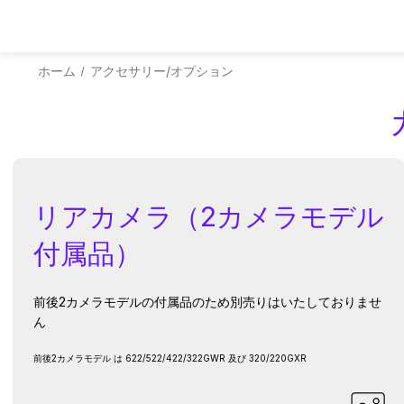
ドライブレコーダー
ホーム
アクセサリー/オプション
リアカメラ（2カメラモデル
サポート
すべてのアク
品
セットアップ、
付属品）
ーティングに関
マウント、ケー
る
グレードや交換
前後2カメラモデルの付属品のため別売りはいたしておりませ
ん
前後2カメラモデル は 622/522/422/322GWR 及び 320/220GXR