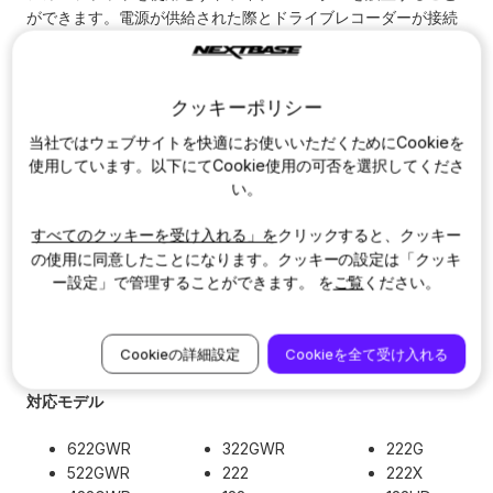
ができます。電源が供給された際とドライブレコーダーが接続
された際に青色のLEDインジケーターで知らせます。
入力端子の非接地側L端子に接続されてる場合、車両のバッテリ
クッキーポリシー
ーから常に一定の電力が供給されている状態になりますが、直
接配線キットを使えば車両のエンジンをかけた時にだけ自動的
当社ではウェブサイトを快適にお使いいただくためにCookieを
に録画を始めるようになります。
使用しています。以下にてCookie使用の可否を選択してくださ
い。
自家用車だけでなくトラックなど大型車への取り付けにも便利
な５ｍのケーブルで12〜24Vに対応。配線を隠してすっきりとド
すべてのクッキーを受け入れる」を
クリックすると、クッキー
ライブレコーダーを取り付けることができます。バッテーリー
の使用に同意したことになります。クッキーの設定は「クッキ
監視／フューズ付き
ー設定」で管理することができます。 を
ご覧
ください。
品番：NBDVRS2HK-BPJP
Cookieの詳細設定
Cookieを全て受け入れる
対応モデル
622GWR
322GWR
222G
522GWR
222
222X