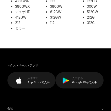
422GWR
122
122HD
380GWX
380GW
300W
デュオHD
612GW
512GW
412GW
312GW
212G
212
112
312G
ミラー
ネクストベース・アプリ
入手する
入手する
App Storeで入手
Google Playで入手
会社