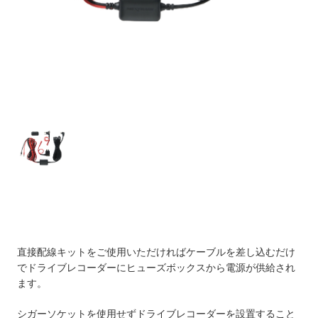
現
在
直接配線キットをご使用いただければケーブルを差し込むだけ
の
でドライブレコーダーにヒューズボックスから電源が供給され
ます。
在
庫：
シガーソケットを使用せずドライブレコーダーを設置すること