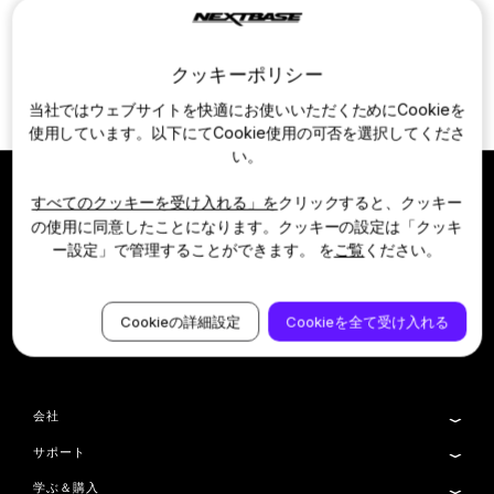
返品・返金・キャンセルポリシー
製品保証規定
クッキーポリシー
当社ではウェブサイトを快適にお使いいただくためにCookieを
ご利用規約
使用しています。以下にてCookie使用の可否を選択してくださ
い。
すべてのクッキーを受け入れる」を
クリックすると、クッキー
の使用に同意したことになります。クッキーの設定は「クッキ
ネクストベース・アプリ
ー設定」で管理することができます。 を
ご覧
ください。
入手する
入手する
App Storeで入手
Google Playで入手
Cookieの詳細設定
Cookieを全て受け入れる
会社
サポート
NEXTBASEについて
Cookieの設定
学ぶ＆購入
製品サポート